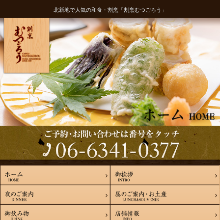
北新地で人気の和食・割烹「割烹むつごろう」